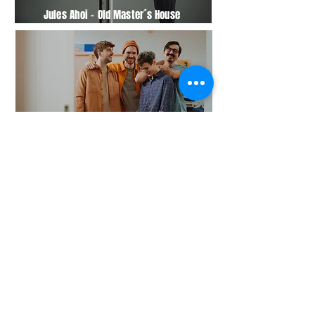
Jules Ahoi – Old Master´s House
Bilbao - Get Up
Blaske - Herz