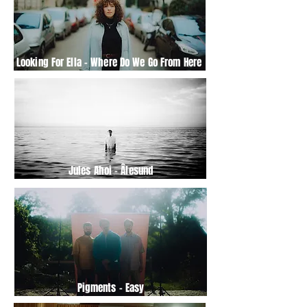
Looking For Ella – Where Do We Go From Here
Jules Ahoi – Âlesund
Pigments – Easy